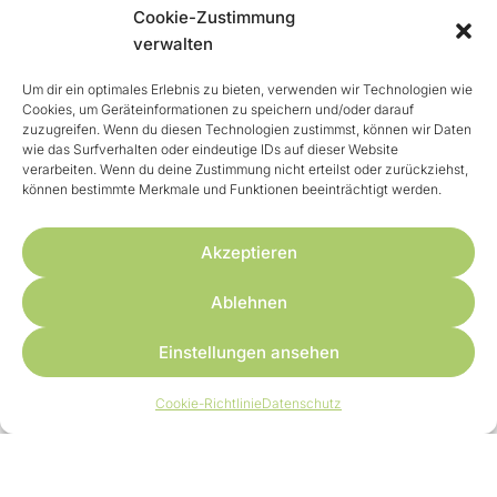
17.05. | 12:00 Uhr
Cookie-Zustimmung
Kooperation
verwalten
SOZIALKONTAKTSTUNDE
Um dir ein optimales Erlebnis zu bieten, verwenden wir Technologien wie
17.05. | 14:45 Uhr
Cookies, um Geräteinformationen zu speichern und/oder darauf
zuzugreifen. Wenn du diesen Technologien zustimmst, können wir Daten
große Hunde
wie das Surfverhalten oder eindeutige IDs auf dieser Website
verarbeiten. Wenn du deine Zustimmung nicht erteilst oder zurückziehst,
KIWI-ALLTAGSHELDEN
können bestimmte Merkmale und Funktionen beeinträchtigt werden.
21.05. | 17:15 Uhr
Akzeptieren
JUNGHUNDEKURS TEIL 1
21.05. | 18:30 Uhr
Ablehnen
JUNGHUNDEKURS TEIL 1
Einstellungen ansehen
23.05. | 09:15 Uhr
Impulskontrolle I
Cookie-Richtlinie
Datenschutz
KURS RÜCKRUF
23.05. | 12:00 Uhr